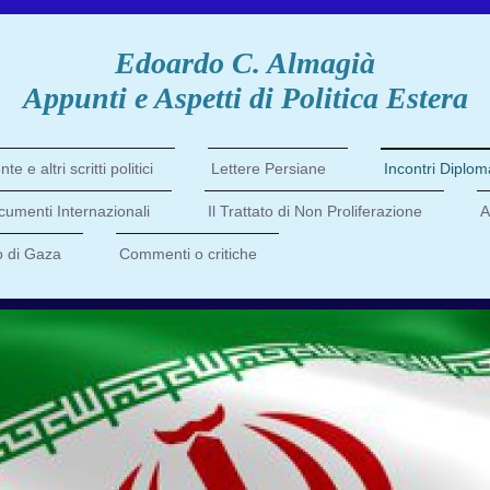
Edoardo C. Almagià
Appunti e Aspetti di Politica Estera
e e altri scritti politici
Lettere Persiane
Incontri Diploma
umenti Internazionali
Il Trattato di Non Proliferazione
A
o di Gaza
Commenti o critiche