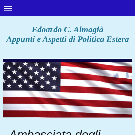
Edoardo C. Almagià
Appunti e Aspetti di Politica Estera
Ambasciata degli