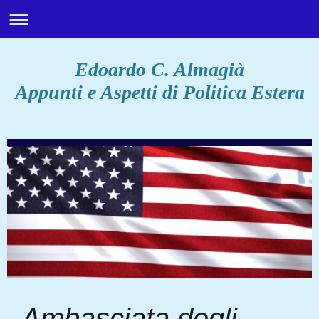
Edoardo C. Almagià
Appunti e Aspetti di Politica Estera
Ambasciata degli