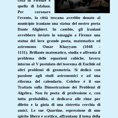
città di Firenze e
quella di Isfahan.
Per coronare
l'evento, la città toscana avrebbe donato al
municipio iraniano una statua del nostro poeta
Dante Alighieri. In cambio, gli iraniani
avrebbero inviato in omaggio a Firenze una
statua del loro grande poeta, matematico ed
astronomo Omar Khayyam (1048 -
1131). Brillante matematico, studia e affronta il
problema delle equazioni cubiche, lavora
intorno al V postulato del teorema di Euclide ed
altri problemi di geometria. Si dedicò con
passione agli studi astronomici e ad una
riforma del calendario. Celebre è il suo
Trattato sulla Dimostrazione dei Problemi di
Algebra. Non fu poeta di professione e, con
tutta probabilità, si dedicava alle rime per
diletto e la gioia di una ristretta cerchia di
amici. Le sue Quartine, espressione di uno
spirito libero e scettico, affrontano il tema della